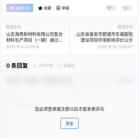
0
0
海报分享
收藏
举报
肥城企业
肥城企业
山东海粤新材料有限公司复合
山东省泰安市肥城市东城医院
材料生产项目（一期）通过环
建设项目环境影响评价公示
境保护验收工作的公示
2022-8-4 14:55:14
2022-8-22 17:52:37
0 条回复
文章作者
管理员
A
M
欢迎您，新朋友，感谢参与互动！
确认修改
您必须登录或注册以后才能发表评论
登录