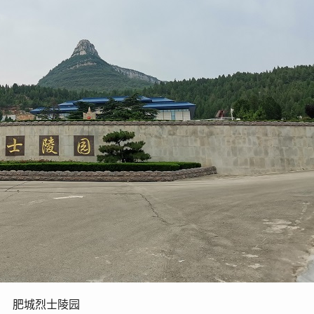
肥城烈士陵园