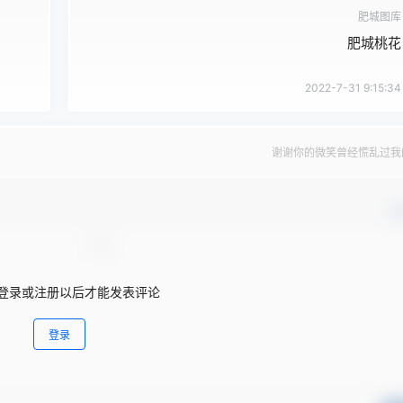
肥城图库
肥城桃花
2022-7-31 9:15:34
谢谢你的微笑曾经慌乱过我
确
登录或注册以后才能发表评论
登录