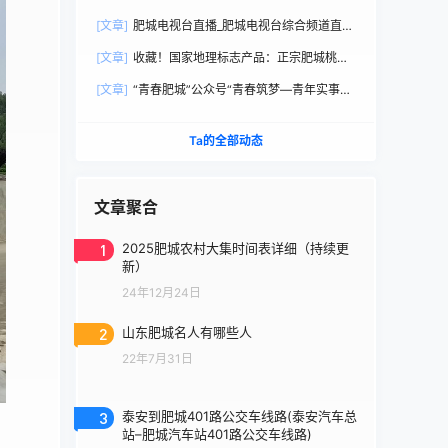
直播观看
[文章]
肥城电视台直播_肥城电视台综合频道直播
观看
[文章]
收藏！国家地理标志产品：正宗肥城桃选
购手册
[文章]
“青春肥城”公众号“青春筑梦—青年实事直
通车”
Ta的全部动态
文章聚合
1
2025肥城农村大集时间表详细（持续更
新）
24年12月24日
2
山东肥城名人有哪些人
22年7月31日
3
泰安到肥城401路公交车线路(泰安汽车总
站–肥城汽车站401路公交车线路)