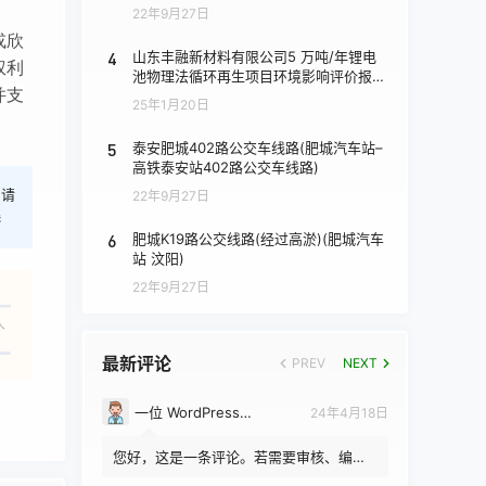
22年9月27日
或欣
4
山东丰融新材料有限公司5 万吨/年锂电
权利
池物理法循环再生项目环境影响评价报批
并支
前公示
25年1月20日
5
泰安肥城402路公交车线路(肥城汽车站–
高铁泰安站402路公交车线路)
，请
22年9月27日
港
6
肥城K19路公交线路(经过高淤)(肥城汽车
站 汶阳)
22年9月27日
人
最新评论
PREV
NEXT
一位 WordPress 评论者
24年4月18日
您好，这是一条评论。若需要审核、编辑
或删除评论，请访问仪表盘的评论界面。