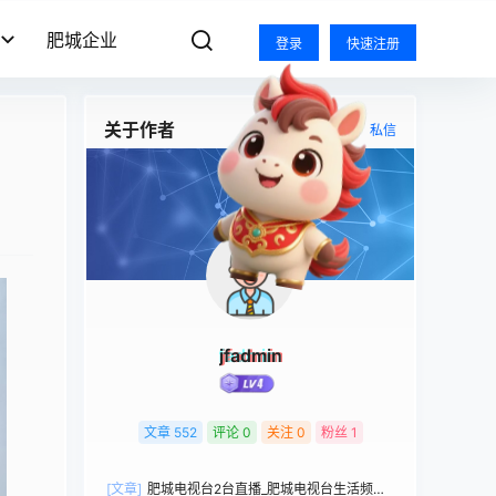
肥城企业
登录
快速注册
关于作者
关注
私信
jfadmin
文章
552
评论
0
关注
0
粉丝
1
[文章]
肥城电视台2台直播_肥城电视台生活频道