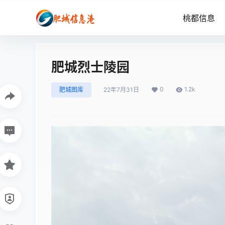
桃都信息
肥城烈士陵园
0
1.2k
肥城图库
22年7月31日