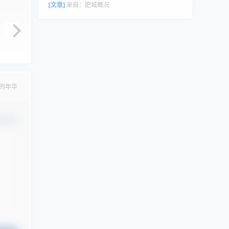
评论者头像来自 Gravatar。
[文章]
来自：
肥城概况
的年华
认修改