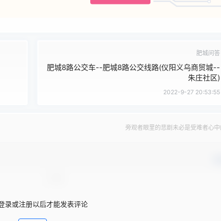
肥城问答
肥城8路公交车--肥城8路公交线路(仪阳义乌商贸城--
朱庄社区)
2022-9-27 20:53:55
旁观者眼里的悲剧未必是受难者心中
确
登录或注册以后才能发表评论