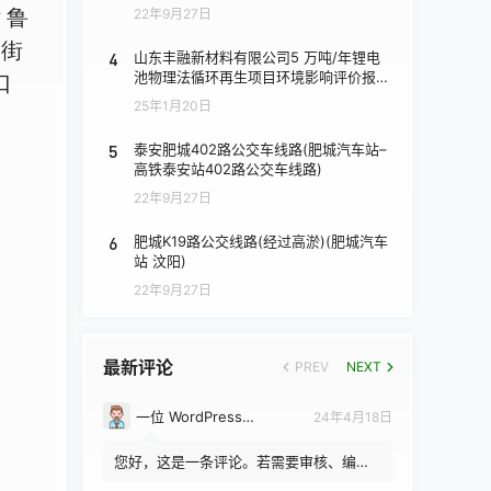
 鲁
22年9月27日
大街
4
山东丰融新材料有限公司5 万吨/年锂电
池物理法循环再生项目环境影响评价报批
口
前公示
25年1月20日
5
泰安肥城402路公交车线路(肥城汽车站–
高铁泰安站402路公交车线路)
22年9月27日
6
肥城K19路公交线路(经过高淤)(肥城汽车
站 汶阳)
22年9月27日
最新评论
PREV
NEXT
一位 WordPress 评论者
24年4月18日
您好，这是一条评论。若需要审核、编辑
或删除评论，请访问仪表盘的评论界面。