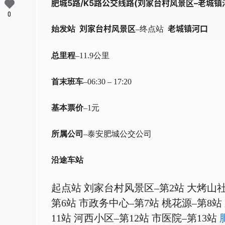
肥城5路/K5路公交线路(刘家台村风景区–老城镇
0
刘家台村风景区
老城镇河口
始发站
–终点站
总里程
–11.9公里
首末班车
–06:30 – 17:20
基本票价
–1元
所属公司
–泰安肥城公交公司
沿途车站
起点站 刘家台村风景区–第2站 大烤山社
第6站 市政务中心–第7站 桃花源–第8站
11站 河西小区–第12站 市医院–第13站