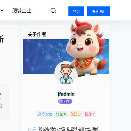
肥城企业
登录
快速注册
关于作者
关注
私信
新
站
jfadmin
站
站
文章
552
评论
0
关注
0
粉丝
1
[文章]
肥城电视台2台直播_肥城电视台生活频道