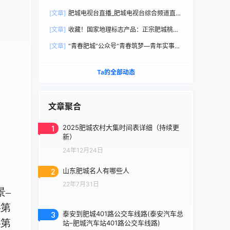
直播观看
[文章]
肥城电视台直播_肥城电视台综合频道直播
观看
[文章]
收藏！国家地理标志产品：正宗肥城桃选
购手册
[文章]
“青春肥城”公众号“青春筑梦—青年实事直
通车”
Ta的全部动态
文章聚合
1
2025肥城农村大集时间表详细（持续更
新）
24年12月24日
2
山东肥城名人有哪些人
22年7月31日
景–
–第
3
泰安到肥城401路公交车线路(泰安汽车总
–第
站–肥城汽车站401路公交车线路)