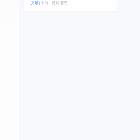
评论者头像来自 Gravatar。
[文章]
来自：
肥城概况