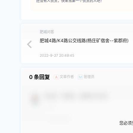
还没有人赞赏，快来当第一个赞赏的人吧！
肥城问答
肥城4路/K4路公交线路(杨庄矿宿舍--紫郡府)
2022-9-27 20:49:45
0 条回复
文章作者
管理员
A
M
欢迎您，新朋友，感谢参与互动！
您必须