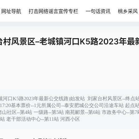
网址导航
打击网络谣言宣传专栏
一句话资讯
桃乡采风
台村风景区–老城镇河口K5路2023年最
镇河口K5路2023年最新公交线路)始发站 刘家台村风景区--终点
 - 17:20基本票价--1元所属公司--泰安肥城公交公司沿途车站 起点
山社区--第4站 一级路--第5站 南苑郦景--第6站 市政务中心--第7
10站 老干部活动中心--第11站 河西小区