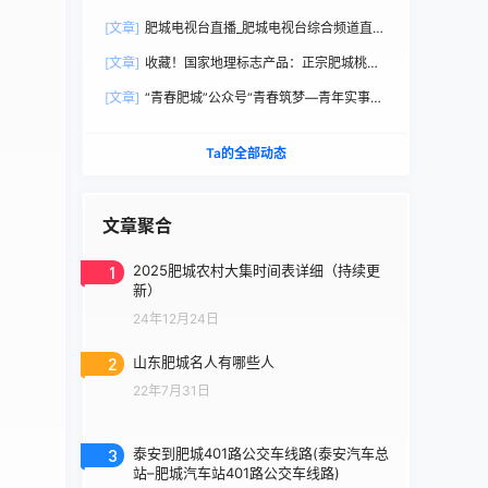
直播观看
[文章]
肥城电视台直播_肥城电视台综合频道直播
观看
[文章]
收藏！国家地理标志产品：正宗肥城桃选
购手册
[文章]
“青春肥城”公众号“青春筑梦—青年实事直
通车”
Ta的全部动态
文章聚合
1
2025肥城农村大集时间表详细（持续更
新）
24年12月24日
2
山东肥城名人有哪些人
22年7月31日
3
泰安到肥城401路公交车线路(泰安汽车总
站–肥城汽车站401路公交车线路)