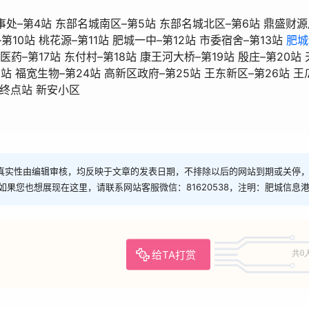
办事处–第4站 东部名城南区–第5站 东部名城北区–第6站 鼎盛财
第10站 桃花源–第11站 肥城一中–第12站 市委宿舍–第13站
肥城
滕医药–第17站 东付村–第18站 康王河大桥–第19站 殷庄–第20站
3站 福宽生物–第24站 高新区政府–第25站 王东新区–第26站 王
–终点站 新安小区
真实性由编辑审核，均反映于文章的发表日期，不排除以后的网站到期或关停
如果您也想展现在这里，请联系网站客服微信：81620538，注明：肥城信息
给TA打赏
共0