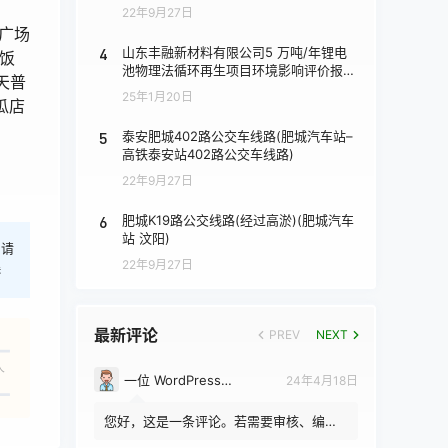
22年9月27日
源广场
4
山东丰融新材料有限公司5 万吨/年锂电
饭
池物理法循环再生项目环境影响评价报批
 天普
前公示
25年1月20日
瓜店
5
泰安肥城402路公交车线路(肥城汽车站–
高铁泰安站402路公交车线路)
22年9月27日
6
肥城K19路公交线路(经过高淤)(肥城汽车
站 汶阳)
，请
22年9月27日
港
最新评论
PREV
NEXT
人
一位 WordPress 评论者
24年4月18日
您好，这是一条评论。若需要审核、编辑
或删除评论，请访问仪表盘的评论界面。