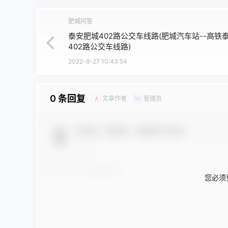
肥城问答
泰安肥城402路公交车线路(肥城汽车站--高铁
402路公交车线路)
2022-9-27 10:43:54
0 条回复
文章作者
管理员
A
M
欢迎您，新朋友，感谢参与互动！
您必须