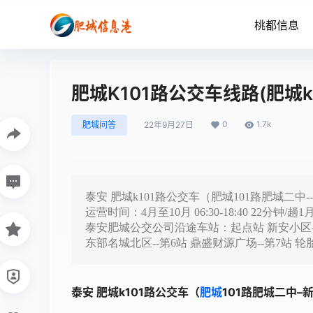
桃都信息
肥城K101路公交车线路(肥城
0
1.7k
肥城问答
22年9月27日
泰安 肥城k101路公交车（肥城101路肥城二
运营时间：4月至10月 06:30-18:40 22分钟/趟1
泰安肥城公交公司沿途车站：起点站 新安小区--第
东部名城北区--第6站 鼎盛财源广场--第7站 轮胎厂
泰安 肥城k101路公交车（
肥城
101路肥城二中–