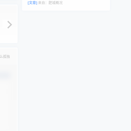
评论者头像来自 Gravatar。
[文章]
来自：
肥城概况
么孤独
认修改