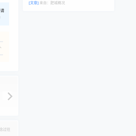
评论者头像来自 Gravatar。
[文章]
来自：
肥城概况
，请
港
人
念过往