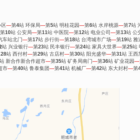
小区
—
第
4
站 环保局
—
第
5
站 明桂花园
—
第
6
站 水岸桃源
—
第
7
站 
第
10
站 公安局
—
第
11
站 中医院
—
第
12
站 电业公司
—
第
13
站 公
 汽车站北门
—
第
17
站 步行街
—
第
18
站 台湾城市广场
—
第
19
站 雅
2
站 兴业银行
—
第
23
站 民丰银行
—
第
24
站 家具大世界
—
第
25
站
第
28
站 西付村
—
第
29
站 古店村
—
第
30
站 阳光盛华
—
第
31
站 王西
站 新合作新合作超市
—
第
35
站 矿务局南门
—
第
36
站 矿业花园
—
超市
—
第
40
站 鲁泰集团
—
第
41
站 机械厂
—
第
42
站 东大封村
—
第