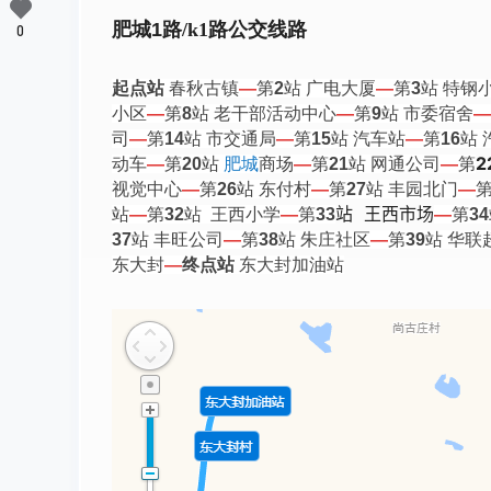
肥城
1
路/k1路公交线路
0
起点站
春秋古镇
—
第
2
站 广电大厦
—
第
3
站 特钢
小区
—
第
8
站 老干部活动中心
—
第
9
站 市委宿舍
—
司
—
第
14
站 市交通局
—
第
15
站 汽车站
—
第
16
站
2
动车
—
第
20
站
肥城
商场
—
第
21
站 网通公司
—
第
视觉中心
—
第
26
站 东付村
—
第
27
站 丰园北门
—
站 王西市场
站
—
第
32
站 王西小学
—
第
33
—
第
34
37
站 丰旺公司
—
第
38
站 朱庄社区
—
第
39
站 华联
东大封
—
终点站
东大封加油站