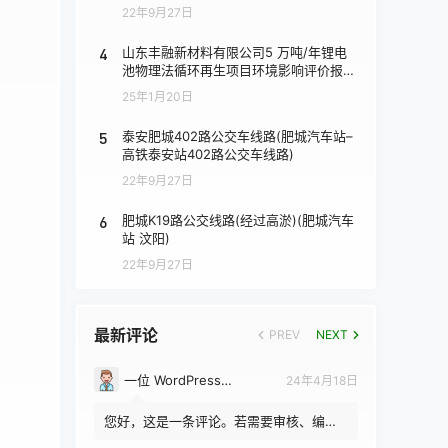
22年9月27日
4
山东丰融新材料有限公司5 万吨/年锂电
池物理法循环再生项目环境影响评价报批
前公示
25年1月20日
5
泰安肥城402路公交车线路(肥城汽车站–
高铁泰安站402路公交车线路)
22年9月27日
6
肥城K19路公交线路(经过高淤)(肥城汽车
站 汶阳)
22年9月27日
最新评论
PREV
NEXT
一位 WordPress 评论者
24年4月18日
您好，这是一条评论。若需要审核、编辑
或删除评论，请访问仪表盘的评论界面。