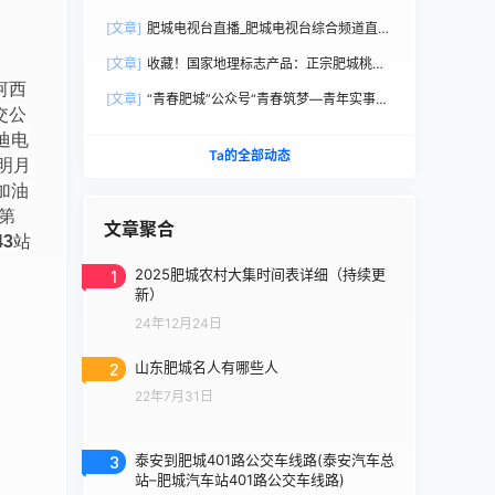
直播观看
[文章]
肥城电视台直播_肥城电视台综合频道直播
观看
[文章]
收藏！国家地理标志产品：正宗肥城桃选
购手册
河西
[文章]
“青春肥城”公众号“青春筑梦—青年实事直
交公
通车”
迪电
Ta的全部动态
 明月
加油
第
文章聚合
43
站
1
2025肥城农村大集时间表详细（持续更
新）
24年12月24日
2
山东肥城名人有哪些人
22年7月31日
3
泰安到肥城401路公交车线路(泰安汽车总
站–肥城汽车站401路公交车线路)