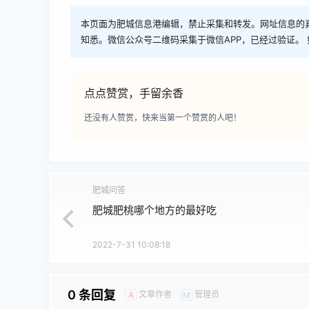
本页面为肥城信息港编辑，禁止采集和转发。网址信息的
知悉。微信公众号二维码采集于微信APP，已经过验证。 
点点赞赏，手留余香
还没有人赞赏，快来当第一个赞赏的人吧！
肥城问答
肥城肥桃哪个地方的最好吃
2022-7-31 10:08:18
0 条回复
文章作者
管理员
A
M