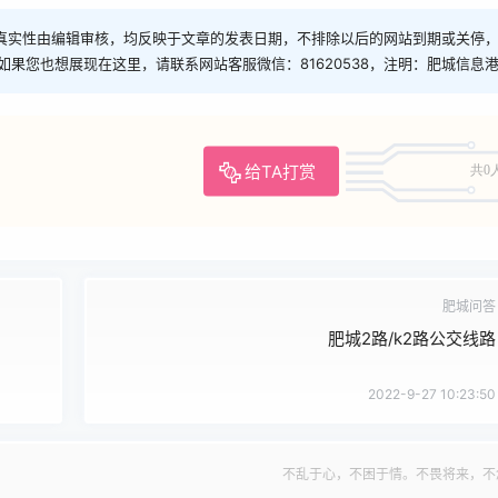
真实性由编辑审核，均反映于文章的发表日期，不排除以后的网站到期或关停
如果您也想展现在这里，请联系网站客服微信：81620538，注明：肥城信息
给TA打赏
共0
肥城问答
肥城2路/k2路公交线路
2022-9-27 10:23:50
不乱于心，不困于情。不畏将来，不