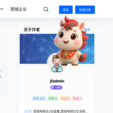
肥城企业
登录
快速注册
关于作者
关注
私信
-
1
jfadmin
步
文章
552
评论
0
关注
0
粉丝
1
[文章]
肥城电视台2台直播_肥城电视台生活频道