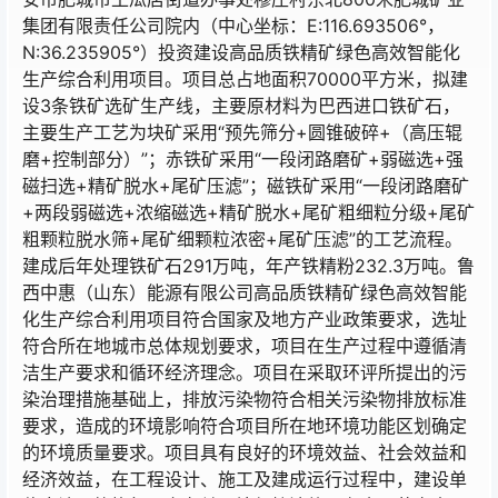
集团有限责任公司院内（中心坐标：E:116.693506°，
N:36.235905°）投资建设高品质铁精矿绿色高效智能化
生产综合利用项目。项目总占地面积70000平方米，拟建
设3条铁矿选矿生产线，主要原材料为巴西进口铁矿石，
主要生产工艺为块矿采用“预先筛分+圆锥破碎+（高压辊
磨+控制部分）”；赤铁矿采用“一段闭路磨矿+弱磁选+强
磁扫选+精矿脱水+尾矿压滤”；磁铁矿采用“一段闭路磨矿
+两段弱磁选+浓缩磁选+精矿脱水+尾矿粗细粒分级+尾矿
粗颗粒脱水筛+尾矿细颗粒浓密+尾矿压滤”的工艺流程。
建成后年处理铁矿石291万吨，年产铁精粉232.3万吨。鲁
西中惠（山东）能源有限公司高品质铁精矿绿色高效智能
化生产综合利用项目符合国家及地方产业政策要求，选址
符合所在地城市总体规划要求，项目在生产过程中遵循清
洁生产要求和循环经济理念。项目在采取环评所提出的污
染治理措施基础上，排放污染物符合相关污染物排放标准
要求，造成的环境影响符合项目所在地环境功能区划确定
的环境质量要求。项目具有良好的环境效益、社会效益和
经济效益，在工程设计、施工及建成运行过程中，建设单