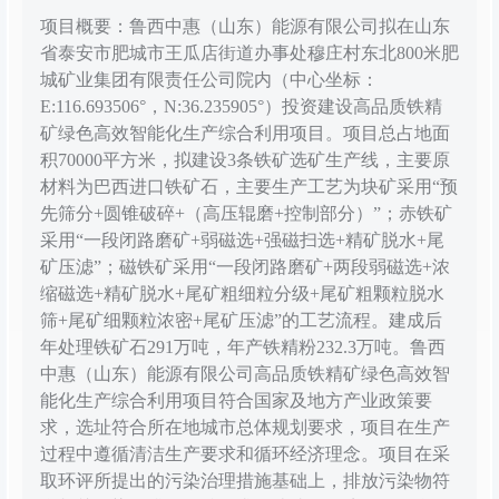
项目概要：鲁西中惠（山东）能源有限公司拟在山东
省泰安市肥城市王瓜店街道办事处穆庄村东北800米肥
城矿业集团有限责任公司院内（中心坐标：
E:116.693506°，N:36.235905°）投资建设高品质铁精
矿绿色高效智能化生产综合利用项目。项目总占地面
积70000平方米，拟建设3条铁矿选矿生产线，主要原
材料为巴西进口铁矿石，主要生产工艺为块矿采用“预
先筛分+圆锥破碎+（高压辊磨+控制部分）”；赤铁矿
采用“一段闭路磨矿+弱磁选+强磁扫选+精矿脱水+尾
矿压滤”；磁铁矿采用“一段闭路磨矿+两段弱磁选+浓
缩磁选+精矿脱水+尾矿粗细粒分级+尾矿粗颗粒脱水
筛+尾矿细颗粒浓密+尾矿压滤”的工艺流程。建成后
年处理铁矿石291万吨，年产铁精粉232.3万吨。鲁西
中惠（山东）能源有限公司高品质铁精矿绿色高效智
能化生产综合利用项目符合国家及地方产业政策要
求，选址符合所在地城市总体规划要求，项目在生产
过程中遵循清洁生产要求和循环经济理念。项目在采
取环评所提出的污染治理措施基础上，排放污染物符