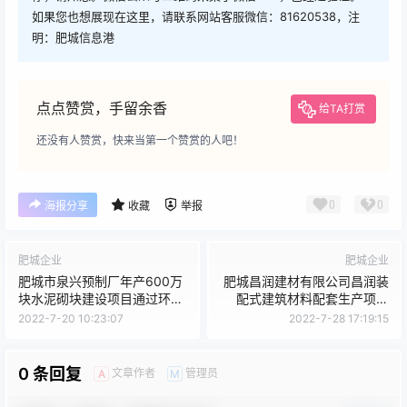
如果您也想展现在这里，请联系网站客服微信：81620538，注
明：肥城信息港
点点赞赏，手留余香
给TA打赏
还没有人赞赏，快来当第一个赞赏的人吧！
0
0
海报分享
收藏
举报
肥城企业
肥城企业
肥城市泉兴预制厂年产600万
肥城昌润建材有限公司昌润装
块水泥砌块建设项目通过环境
配式建筑材料配套生产项目
保护验收工作的公示
（一期）通过环境保护验收工
2022-7-20 10:23:07
2022-7-28 17:19:15
作的公示
0 条回复
文章作者
管理员
A
M