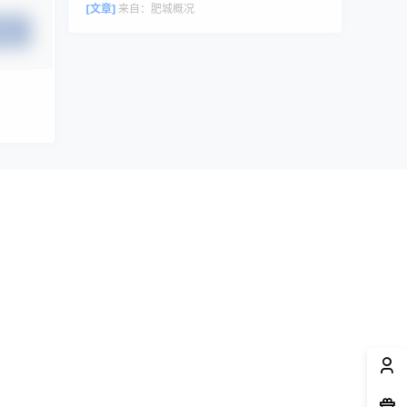
评论者头像来自 Gravatar。
[文章]
来自：
肥城概况
提交