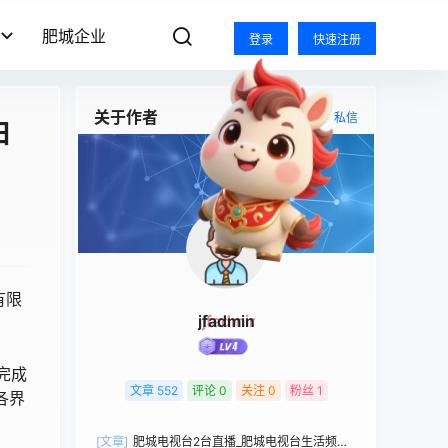
肥城企业
登录
快速注册
关于作者
关注
私信
日
有限
jfadmin
完成
文章
552
评论
0
关注
0
粉丝
1
各界
[文章]
肥城电视台2台直播_肥城电视台生活频道