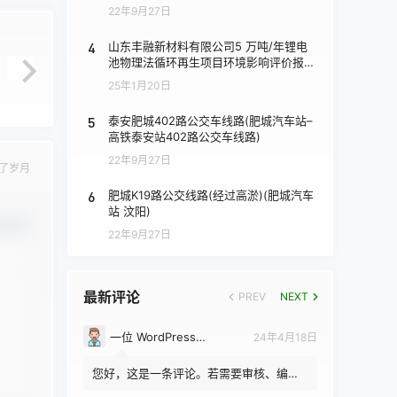
22年9月27日
4
山东丰融新材料有限公司5 万吨/年锂电
池物理法循环再生项目环境影响评价报批
前公示
25年1月20日
5
泰安肥城402路公交车线路(肥城汽车站–
高铁泰安站402路公交车线路)
22年9月27日
了岁月
6
肥城K19路公交线路(经过高淤)(肥城汽车
站 汶阳)
认修改
22年9月27日
最新评论
PREV
NEXT
一位 WordPress 评论者
24年4月18日
您好，这是一条评论。若需要审核、编辑
或删除评论，请访问仪表盘的评论界面。