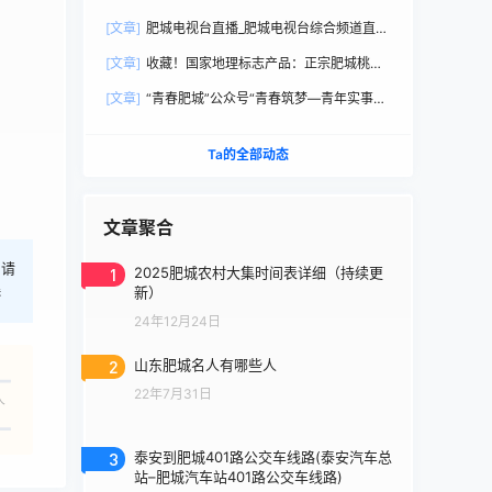
直播观看
[文章]
肥城电视台直播_肥城电视台综合频道直播
观看
[文章]
收藏！国家地理标志产品：正宗肥城桃选
购手册
[文章]
“青春肥城”公众号“青春筑梦—青年实事直
通车”
Ta的全部动态
文章聚合
，请
1
2025肥城农村大集时间表详细（持续更
新）
港
24年12月24日
2
山东肥城名人有哪些人
22年7月31日
人
3
泰安到肥城401路公交车线路(泰安汽车总
站–肥城汽车站401路公交车线路)