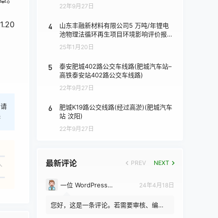
22年9月27日
0
4
山东丰融新材料有限公司5 万吨/年锂电
池物理法循环再生项目环境影响评价报批
前公示
25年1月20日
5
泰安肥城402路公交车线路(肥城汽车站–
高铁泰安站402路公交车线路)
22年9月27日
，请
6
肥城K19路公交线路(经过高淤)(肥城汽车
站 汶阳)
港
22年9月27日
最新评论
PREV
NEXT
人
一位 WordPress 评论者
24年4月18日
您好，这是一条评论。若需要审核、编辑
或删除评论，请访问仪表盘的评论界面。