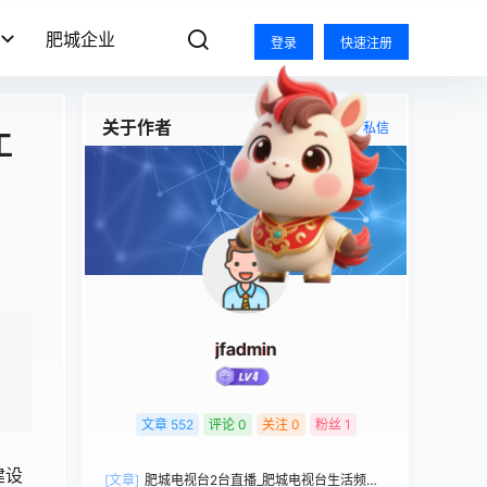
肥城企业
登录
快速注册
关于作者
关注
私信
工
jfadmin
文章
552
评论
0
关注
0
粉丝
1
建设
[文章]
肥城电视台2台直播_肥城电视台生活频道