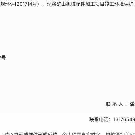
环评[2017]4号），现将矿山机械配件加工项目竣工环境保护
2号
联 系 人 ：
联系电话：13176549
，请以书面或邮件形式反馈，个人须署真实姓名，单位须加盖公