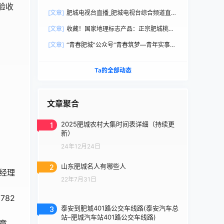
验收
直播观看
[文章]
肥城电视台直播_肥城电视台综合频道直播
观看
[文章]
收藏！国家地理标志产品：正宗肥城桃选
购手册
[文章]
“青春肥城”公众号“青春筑梦—青年实事直
通车”
Ta的全部动态
文章聚合
1
2025肥城农村大集时间表详细（持续更
新）
24年12月24日
2
山东肥城名人有哪些人
潘经理
22年7月31日
782
3
泰安到肥城401路公交车线路(泰安汽车总
站–肥城汽车站401路公交车线路)
章。