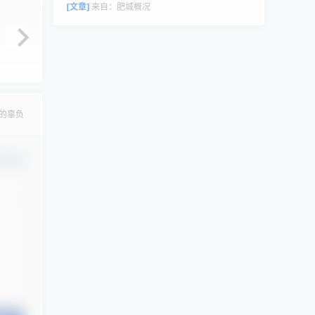
评论者头像来自 Gravatar。
[文章]
来自：
肥城概况
的辜负
认修改