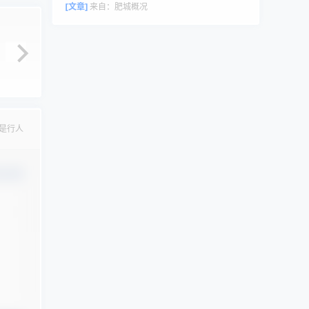
评论者头像来自 Gravatar。
[文章]
来自：
肥城概况
是行人
认修改