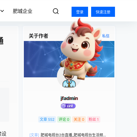
肥城企业
登录
快速注册
关于作者
关注
私信
通
jfadmin
文章
552
评论
0
关注
0
粉丝
1
建设
[文章]
肥城电视台2台直播_肥城电视台生活频道