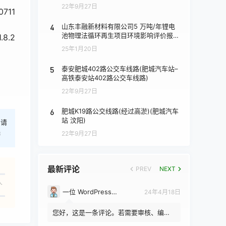
22年9月27日
711
4
山东丰融新材料有限公司5 万吨/年锂电
池物理法循环再生项目环境影响评价报批
2
前公示
25年1月20日
5
泰安肥城402路公交车线路(肥城汽车站–
高铁泰安站402路公交车线路)
22年9月27日
6
肥城K19路公交线路(经过高淤)(肥城汽车
站 汶阳)
，请
港
22年9月27日
最新评论
PREV
NEXT
人
一位 WordPress 评论者
24年4月18日
您好，这是一条评论。若需要审核、编辑
或删除评论，请访问仪表盘的评论界面。