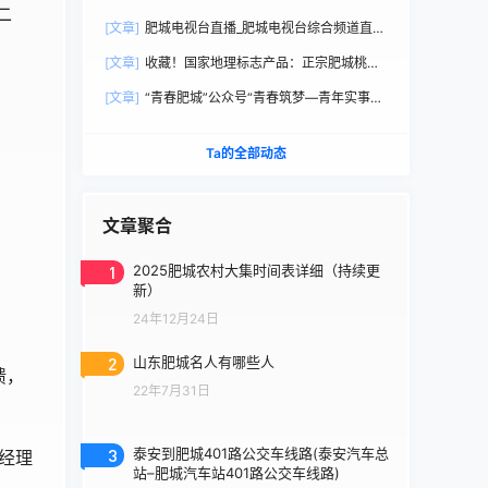
二
直播观看
[文章]
肥城电视台直播_肥城电视台综合频道直播
观看
[文章]
收藏！国家地理标志产品：正宗肥城桃选
购手册
[文章]
“青春肥城”公众号“青春筑梦—青年实事直
通车”
Ta的全部动态
文章聚合
1
2025肥城农村大集时间表详细（持续更
新）
24年12月24日
2
山东肥城名人有哪些人
馈，
22年7月31日
3
泰安到肥城401路公交车线路(泰安汽车总
经理
站–肥城汽车站401路公交车线路)