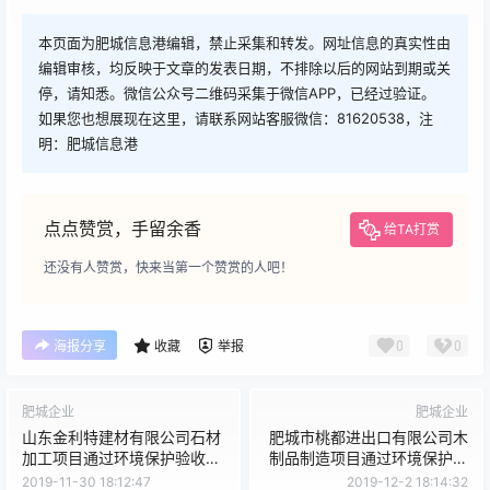
本页面为肥城信息港编辑，禁止采集和转发。网址信息的真实性由
编辑审核，均反映于文章的发表日期，不排除以后的网站到期或关
停，请知悉。微信公众号二维码采集于微信APP，已经过验证。
如果您也想展现在这里，请联系网站客服微信：81620538，注
明：肥城信息港
点点赞赏，手留余香
给TA打赏
还没有人赞赏，快来当第一个赞赏的人吧！
0
0
海报分享
收藏
举报
肥城企业
肥城企业
山东金利特建材有限公司石材
肥城市桃都进出口有限公司木
加工项目通过环境保护验收工
制品制造项目通过环境保护验
作的公示
收工作的公示
2019-11-30 18:12:47
2019-12-2 18:14:32