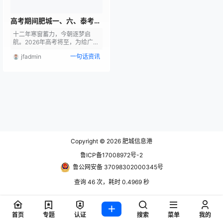
高考期间肥城一、六、泰考点
周边设置爱心服务驿站、爱心
十二年寒窗蓄力，今朝逐梦启
车辆停放点~具体位置…
航。2026年高考将至，为给广大
考生营造安全、有序、温馨的考
jfadmin
一句话资讯
试环境，肥城市启动 “文明实践
我行动 爱心助考圆梦行”公益活
动，汇聚社会爱心力量，全力护
航莘莘学子圆梦高考。 一、活动
时间 6月7日—10日（每日7:30
—17:30，根据考试进度动态调
整） 二、助考点位 在肥城一中、
肥城六中、泰西中学考点周边设
置3处爱心服务驿站和1处爱心车
辆停放点，就近提供便民服务：
驿站①：…
Copyright © 2026
肥城信息港
鲁ICP备17008972号-2
鲁公网安备 37098302000345号
查询 46 次，耗时 0.4969 秒
首页
专题
认证
搜索
菜单
我的