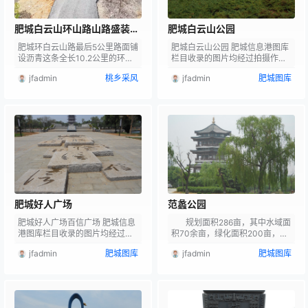
肥城白云山环山路山路盛装亮
肥城白云山公园
相~
肥城环白云山路最后5公里路面铺
肥城白云山公园 肥城信息港图库
设沥青这条全长10.2公里的环山
栏目收录的图片均经过拍摄作者
道路已基本完成沥青铺设。 道路
授权，访问者可将本网站提供的
jfadmin
桃乡采风
jfadmin
肥城图库
升级改造完成后，沿线5个行政
内容或服务用于个人学习、研究
村，消防车抵达时间将缩短近5分
或欣赏，以及其他非商业性或非
钟，形成“10分钟应急圈”生态。
盈利性用途，但同时应遵守著作
安全与民生幸福在此刻交汇，环
权法及其他相关法律的规定，不
白云山路的带动效应已悄然显
得侵犯本网站及相关权利人的合
现。这条串联起群力放水洞、春
法权利。除此以外，将本网站任
秋古镇中央桃行等8个景点的道路
何内容或服务用于其他用途时，
将成为一条“一步一景”的旅游廊
须征得本网站及相关权利人的书
道。预计全线通车后日均客流量
面许可，并支付报酬。
可达2000人次，为沿线桃产业发
展、乡村旅游注入…
肥城好人广场
范蠡公园
肥城好人广场百信广场 肥城信息
规划面积286亩，其中水域面
港图库栏目收录的图片均经过拍
积70余亩，绿化面积200亩，总
摄作者授权，访问者可将本网站
投资6000万元，是整个龙山河带
jfadmin
肥城图库
jfadmin
肥城图库
提供的内容或服务用于个人学
状公园中面积最大的区域。
习、研究或欣赏，以及其他非商
公园主要是利用龙山河分支河道
业性或非盈利性用途，但同时应
建设中心湖区，依托原有周边片
遵守著作权法及其他相关法律的
林打造城市森林景观，规划形成
规定，不得侵犯本网站及相关权
4个功能区，即入口景观区、特