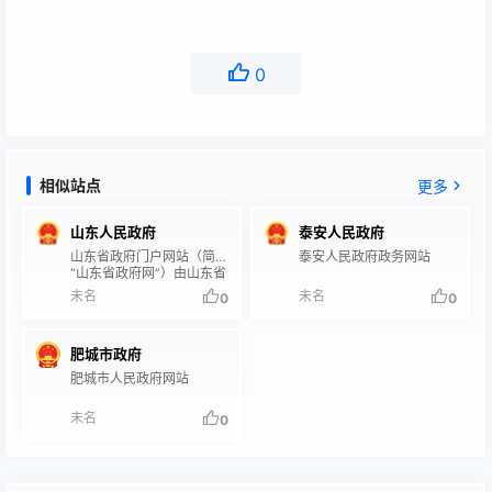
0
相似站点
更多
山东人民政府
泰安人民政府
山东省政府门户网站（简称
泰安人民政府政务网站
“山东省政府网”）由山东省
人民政府办公厅主办。 “山
未名
未名
0
0
东省政府网”是山东省人民
政府在互联网上设立的政府
门户网站，是省政府及全省
肥城市政府
各级政府、部门信息发布的
总平台，是我省对外宣传和
肥城市人民政府网站
为民服务的总窗口；是深入
推进“互联网+政务服务”，
未名
0
建立全省一站式政府服务门
户的重要依托。 “山东省政
府网”现已开通“首页、要闻
动态、政务公开、政务服
务、政民互动、走进山东”